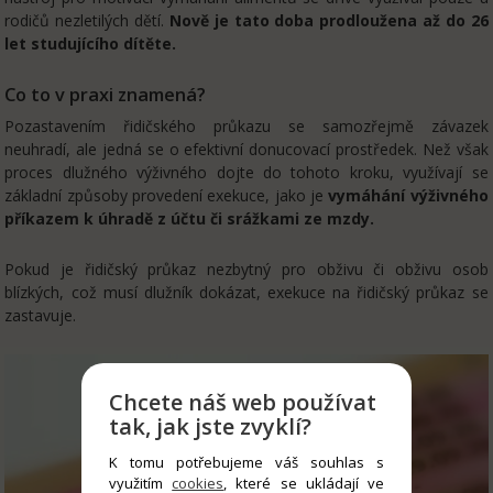
rodičů nezletilých dětí.
Nově je tato doba prodloužena až do 26
let studujícího dítěte.
Co to v praxi znamená?
Pozastavením řidičského průkazu se samozřejmě závazek
neuhradí, ale jedná se o efektivní donucovací prostředek. Než však
proces dlužného výživného dojte do tohoto kroku, využívají se
základní způsoby provedení exekuce, jako je
vymáhání výživného
příkazem k úhradě z účtu či srážkami ze mzdy.
Pokud je řidičský průkaz nezbytný pro obživu či obživu osob
blízkých, což musí dlužník dokázat, exekuce na řidičský průkaz se
zastavuje.
Chcete náš web používat
tak, jak jste zvyklí?
K tomu potřebujeme váš souhlas s
využitím
cookies
, které se ukládají ve