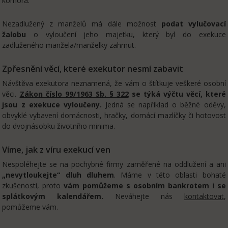
komora.
Nezadlužený z manželů má dále možnost
podat vylučovací
žalobu
o vyloučení jeho majetku, který byl do exekuce
zadluženého manžela/manželky zahrnut.
Zpřesnění věcí, které exekutor nesmí zabavit
Návštěva exekutora neznamená, že vám o štítkuje veškeré osobní
věci.
Zákon číslo 99/1963 Sb. § 322
se týká výčtu věcí, které
jsou z exekuce vyloučeny.
Jedná se například o běžné oděvy,
obvyklé vybavení domácnosti, hračky, domácí mazlíčky či hotovost
do dvojnásobku životního minima.
Víme, jak z víru exekucí ven
Nespoléhejte se na pochybné firmy zaměřené na oddlužení a ani
„nevytloukejte“ dluh dluhem
. Máme v této oblasti bohaté
zkušenosti, proto
vám pomůžeme s osobním bankrotem i se
splátkovým kalendářem.
Neváhejte nás
kontaktovat
,
pomůžeme vám.