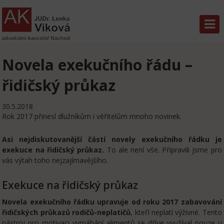
Novela exekučního řádu –
řidičský průkaz
30.5.2018
Rok 2017 přinesl dlužníkům i věřitelům mnoho novinek.
Asi nejdiskutovanější částí novely exekučního řádku je
exekuce na řidičský průkaz.
To ale není vše. Připravili jsme pro
vás výtah toho nejzajímavějšího.
Exekuce na řidičský průkaz
Novela exekučního řádku upravuje od roku 2017 zabavování
řidičských průkazů rodičů-neplatičů
, kteří neplatí výživné. Tento
nástroj pro motivaci vymáhání alimentů se dříve využíval pouze u