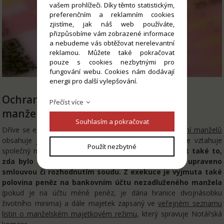
vašem prohlížeči. Díky těmto statistickým,
preferenčním a reklamním cookies
zjistíme, jak náš web používáte,
přizpůsobíme vám zobrazené informace
a nebudeme vás obtěžovat nerelevantní
reklamou. Můžete také pokračovat
pouze s cookies nezbytnými pro
fungování webu. Cookies nám dodávají
energii pro další vylepšování.
Ochrana majetku nezadluženého z
Přečíst více
manželů
Souhlasím a pokračovat
Dříve se exekutoři striktně drželi toho, že
společné jmění manželů
obsahuje jak aktiva, tak pasiva, na jejichž uhrazení se vztahuje
Použít nezbytné
společný majetek.
Nově musí exekutoři zohledňovat také to,
zda bylo společné jmění manželů zúženo či jinak upraveno
smlouvou či rozhodnutím soudu. Z exekuce je vyjmuta také
polovina peněz na bankovním účtu nezadluženého manžela
(pokud je na účtu méně peněz, je dána hranice dvojnásobku
životního minima) a dále majetek zapsaný ve
veřejném seznamu
listin o manželském majetkovém režimu
, který spravuje Notářská